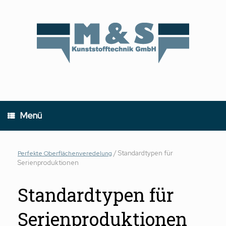
Zum
Inhalt
springen
Menü
/
Standardtypen für
Perfekte Oberflächenveredelung
Serienproduktionen
Standardtypen für
Serienproduktionen