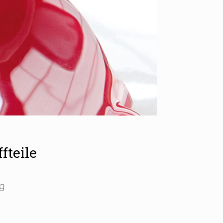
fteile
ng